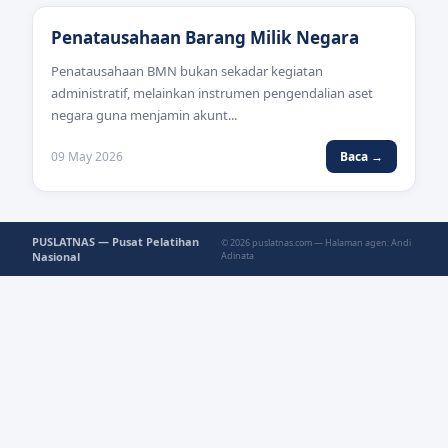
Penatausahaan Barang Milik Negara
Penatausahaan BMN bukan sekadar kegiatan
administratif, melainkan instrumen pengendalian aset
negara guna menjamin akunt...
09 May 2026
Baca →
PUSLATNAS — Pusat Pelatihan
© 2026 puslatnas.com — Halaman agen: Andi
Nasional
Adinata