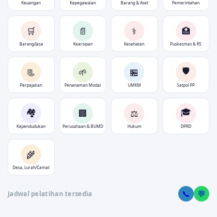
Keuangan
Kepegawaian
Barang & Aset
Pemerintahan
🛒
📄
⚕️
🏥
Barang/Jasa
Kearsipan
Kesehatan
Puskesmas & RS
🛡️
📃
🌱
🏪
Perpajakan
Penanaman Modal
UMKM
Satpol PP
🏘️
🎓
🏢
⚖️
Kependudukan
Perusahaan & BUMD
Hukum
DPRD
🌾
Desa, Lurah/Camat
📞
💬
Jadwal pelatihan tersedia