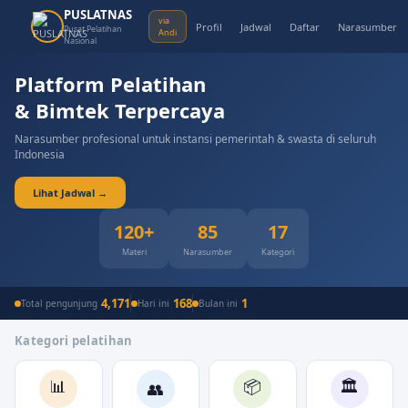
PUSLATNAS
via
Profil
Jadwal
Daftar
Narasumber
Pusat Pelatihan
Andi
Nasional
Platform Pelatihan
& Bimtek Terpercaya
Narasumber profesional untuk instansi pemerintah & swasta di seluruh
Indonesia
Lihat Jadwal →
120+
85
17
Materi
Narasumber
Kategori
4,171
168
1
Total pengunjung
Hari ini
Bulan ini
Kategori pelatihan
📊
📦
🏛️
👥