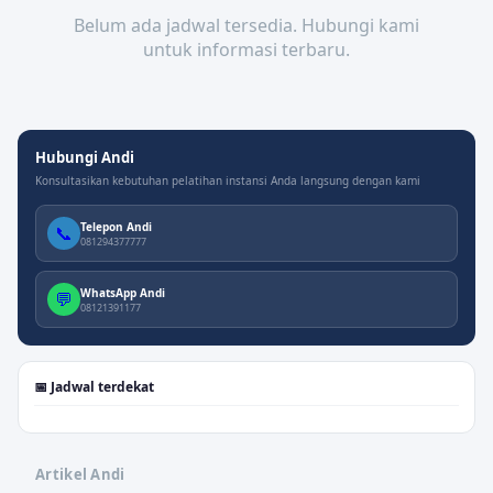
Belum ada jadwal tersedia. Hubungi kami
untuk informasi terbaru.
Hubungi Andi
Konsultasikan kebutuhan pelatihan instansi Anda langsung dengan kami
Telepon Andi
📞
081294377777
WhatsApp Andi
💬
08121391177
📅 Jadwal terdekat
Artikel Andi