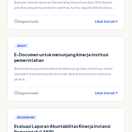
Banyak sekali Jaminan Kesehatan Nasional atau JKN dalam
pelakasanaannya belum optimal, hal itu dapat dilihat dari p...
Segera hadir
Lihat Detail
ARSIP
E-Documen untuk menunjang kinerja institusi
pemerintahan
Bertambahnya pertumbuhan teknologi dan informasi serta
semakin banyaknya lahan rusak akibat konsumsi manusia
akan k...
Segera hadir
Lihat Detail
KEUANGAN
Evaluasi Laporan Akuntabilitas Kinerja Instansi
Pemerintah (LAKIP)