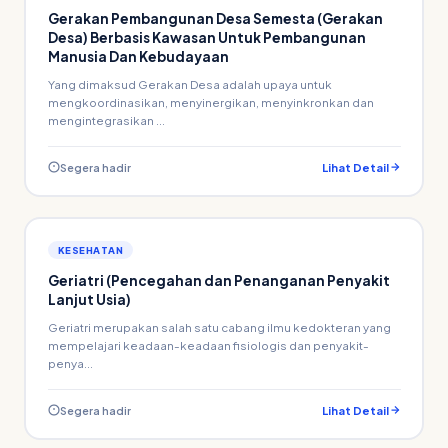
Gerakan Pembangunan Desa Semesta (Gerakan
Desa) Berbasis Kawasan Untuk Pembangunan
Manusia Dan Kebudayaan
Yang dimaksud Gerakan Desa adalah upaya untuk
mengkoordinasikan, menyinergikan, menyinkronkan dan
mengintegrasikan ...
Segera hadir
Lihat Detail
KESEHATAN
Geriatri (Pencegahan dan Penanganan Penyakit
Lanjut Usia)
Geriatri merupakan salah satu cabang ilmu kedokteran yang
mempelajari keadaan-keadaan fisiologis dan penyakit-
penya...
Segera hadir
Lihat Detail