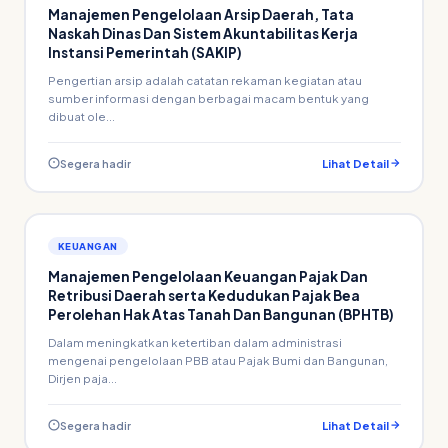
Manajemen Pengelolaan Arsip Daerah, Tata
Naskah Dinas Dan Sistem Akuntabilitas Kerja
Instansi Pemerintah (SAKIP)
Pengertian arsip adalah catatan rekaman kegiatan atau
sumber informasi dengan berbagai macam bentuk yang
dibuat ole...
Segera hadir
Lihat Detail
KEUANGAN
Manajemen Pengelolaan Keuangan Pajak Dan
Retribusi Daerah serta Kedudukan Pajak Bea
Perolehan Hak Atas Tanah Dan Bangunan (BPHTB)
Dalam meningkatkan ketertiban dalam administrasi
mengenai pengelolaan PBB atau Pajak Bumi dan Bangunan,
Dirjen paja...
Segera hadir
Lihat Detail