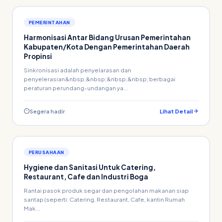
PEMERINTAHAN
Harmonisasi Antar Bidang Urusan Pemerintahan
Kabupaten/Kota Dengan Pemerintahan Daerah
Propinsi
Sinkronisasi adalah penyelarasan dan
penyelerasian&nbsp;&nbsp;&nbsp;&nbsp; berbagai
peraturan perundang-undangan ya...
Segera hadir
Lihat Detail
PERUSAHAAN
Hygiene dan Sanitasi Untuk Catering,
Restaurant, Cafe dan Industri Boga
Rantai pasok produk segar dan pengolahan makanan siap
santap (seperti: Catering, Restaurant, Cafe, kantin Rumah
Mak...