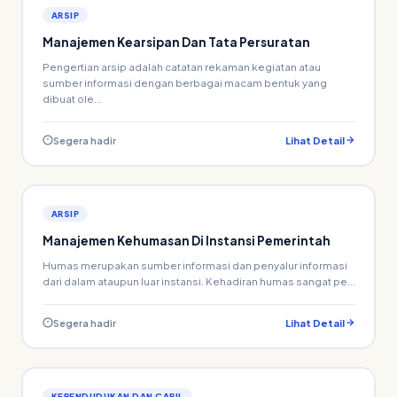
ARSIP
Manajemen Kearsipan Dan Tata Persuratan
Pengertian arsip adalah catatan rekaman kegiatan atau
sumber informasi dengan berbagai macam bentuk yang
dibuat ole...
Segera hadir
Lihat Detail
ARSIP
Manajemen Kehumasan Di Instansi Pemerintah
Humas merupakan sumber informasi dan penyalur informasi
dari dalam ataupun luar instansi. Kehadiran humas sangat pe...
Segera hadir
Lihat Detail
KEPENDUDUKAN DAN CAPIL