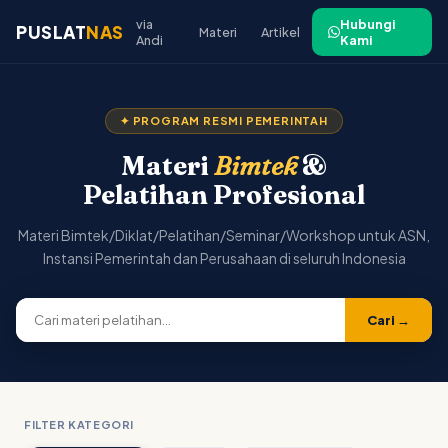
via
Hubungi
PUSLAT
NAS
Materi
Artikel
Andi
Kami
✦ PROGRAM RESMI PEMERINTAH
Materi
Bimtek
&
Pelatihan Profesional
Materi Bimtek/Diklat/Pelatihan/Seminar/Workshop untuk ASN,
Instansi Pemerintah dan Perusahaan di seluruh Indonesia
Cari →
FILTER KATEGORI