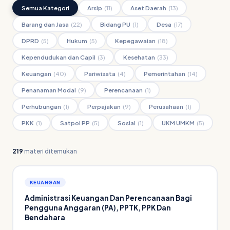
Semua Kategori
Arsip
(11)
Aset Daerah
(13)
Barang dan Jasa
(22)
Bidang PU
(1)
Desa
(17)
DPRD
(5)
Hukum
(5)
Kepegawaian
(18)
Kependudukan dan Capil
(3)
Kesehatan
(33)
Keuangan
(40)
Pariwisata
(4)
Pemerintahan
(14)
Penanaman Modal
(9)
Perencanaan
(1)
Perhubungan
(1)
Perpajakan
(9)
Perusahaan
(1)
PKK
(1)
Satpol PP
(5)
Sosial
(1)
UKM UMKM
(5)
219
materi ditemukan
KEUANGAN
Administrasi Keuangan Dan Perencanaan Bagi
Pengguna Anggaran (PA), PPTK, PPK Dan
Bendahara