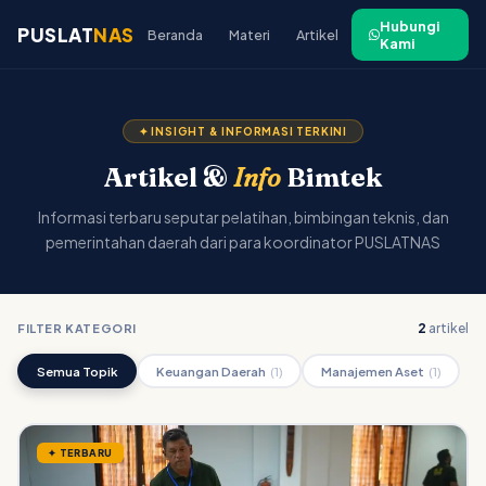
Hubungi
PUSLAT
NAS
Beranda
Materi
Artikel
Kami
✦ INSIGHT & INFORMASI TERKINI
Artikel &
Info
Bimtek
Informasi terbaru seputar pelatihan, bimbingan teknis, dan
pemerintahan daerah dari para koordinator PUSLATNAS
2
artikel
FILTER KATEGORI
Semua Topik
Keuangan Daerah
(1)
Manajemen Aset
(1)
✦ TERBARU