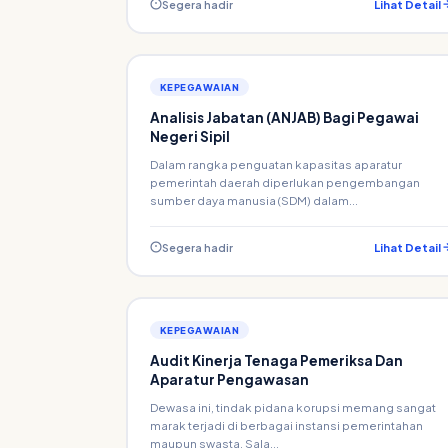
Segera hadir
Lihat Detail
KEPEGAWAIAN
Analisis Jabatan (ANJAB) Bagi Pegawai
Negeri Sipil
Dalam rangka penguatan kapasitas aparatur
pemerintah daerah diperlukan pengembangan
sumber daya manusia (SDM) dalam...
Segera hadir
Lihat Detail
KEPEGAWAIAN
Audit Kinerja Tenaga Pemeriksa Dan
Aparatur Pengawasan
Dewasa ini, tindak pidana korupsi memang sangat
marak terjadi di berbagai instansi pemerintahan
maupun swasta. Sala...