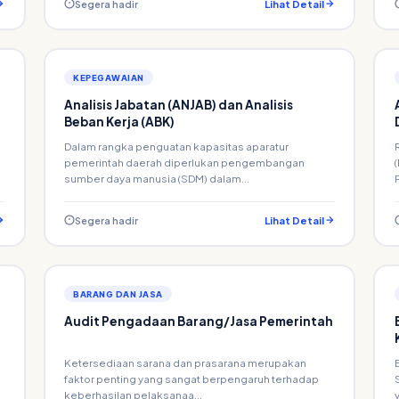
Segera hadir
Lihat Detail
KEPEGAWAIAN
Analisis Jabatan (ANJAB) dan Analisis
Beban Kerja (ABK)
Dalam rangka penguatan kapasitas aparatur
pemerintah daerah diperlukan pengembangan
sumber daya manusia (SDM) dalam...
Segera hadir
Lihat Detail
BARANG DAN JASA
Audit Pengadaan Barang/Jasa Pemerintah
Ketersediaan sarana dan prasarana merupakan
faktor penting yang sangat berpengaruh terhadap
keberhasilan pelaksanaa...