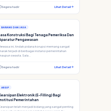
Segera hadir
Lihat Detail
BARANG DAN JASA
Jasa Konstruksi Bagi Tenaga Pemeriksa Dan
Aparatur Pengawasan
Dewasa ini, tindak pidana korupsi memang sangat
marak terjadi di berbagai instansi pemerintahan
maupun swasta. Sala...
Segera hadir
Lihat Detail
ARSIP
Kearsipan Elektronik (E-Filling) Bagi
Institusi Pemerintahan
Kearsipan telah menjadi bidang yang sangat penting