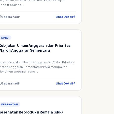
bagi suatu instansi pemerintah karena arsip itu
sendiri adalah s...
Segera hadir
Lihat Detail
DPRD
Kebijakan Umum Anggaran dan Prioritas
Plafon Anggaran Sementara
Suatu Kebijakan Umum Anggaran (KUA) dan Prioritas
Plafon Anggaran Sementara (PPAS) merupakan
dokumen anggaran yang ...
Segera hadir
Lihat Detail
KESEHATAN
Kesehatan Reproduksi Remaja (KRR)