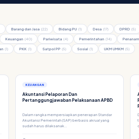
)
Barang dan Jasa
(22)
Bidang PU
(1)
Desa
(17)
DPRD
(5)
Keuangan
(40)
Pariwisata
(4)
Pemerintahan
(14)
Penanam
an
(1)
PKK
(1)
Satpol PP
(5)
Sosial
(1)
UKM UMKM
(5)
KEUANGAN
Akuntansi Pelaporan Dan
Pertanggungjawaban Pelaksanaan APBD
Dalam rangka mempersiapkan penerapan Standar
Akuntansi Pemerintah (SAP) berbasis akrual yang
sudah harus dilaksanak...