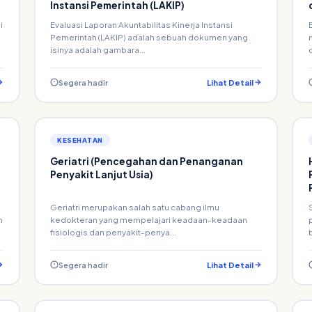
Instansi Pemerintah (LAKIP)
i
Evaluasi Laporan Akuntabilitas Kinerja Instansi
Pemerintah (LAKIP) adalah sebuah dokumen yang
isinya adalah gambara...
Segera hadir
Lihat Detail
KESEHATAN
Geriatri (Pencegahan dan Penanganan
Penyakit Lanjut Usia)
Geriatri merupakan salah satu cabang ilmu
n
kedokteran yang mempelajari keadaan-keadaan
fisiologis dan penyakit-penya...
Segera hadir
Lihat Detail