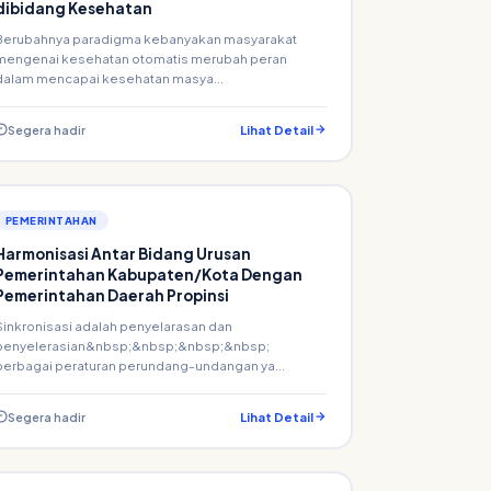
dibidang Kesehatan
Berubahnya paradigma kebanyakan masyarakat
mengenai kesehatan otomatis merubah peran
dalam mencapai kesehatan masya...
Segera hadir
Lihat Detail
PEMERINTAHAN
Harmonisasi Antar Bidang Urusan
Pemerintahan Kabupaten/Kota Dengan
Pemerintahan Daerah Propinsi
Sinkronisasi adalah penyelarasan dan
penyelerasian&nbsp;&nbsp;&nbsp;&nbsp;
berbagai peraturan perundang-undangan ya...
Segera hadir
Lihat Detail