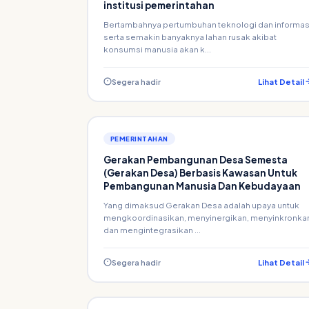
institusi pemerintahan
Bertambahnya pertumbuhan teknologi dan informas
serta semakin banyaknya lahan rusak akibat
konsumsi manusia akan k...
Segera hadir
Lihat Detail
PEMERINTAHAN
Gerakan Pembangunan Desa Semesta
(Gerakan Desa) Berbasis Kawasan Untuk
Pembangunan Manusia Dan Kebudayaan
Yang dimaksud Gerakan Desa adalah upaya untuk
mengkoordinasikan, menyinergikan, menyinkronka
dan mengintegrasikan ...
Segera hadir
Lihat Detail