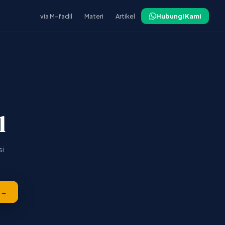
via M-fadil
Materi
Artikel
Hubungi Kami
l
si
 →