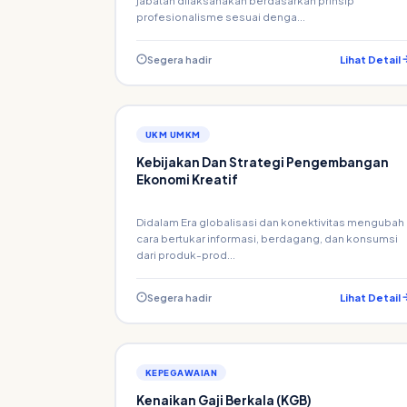
jabatan dilaksanakan berdasarkan prinsip
profesionalisme sesuai denga...
Segera hadir
Lihat Detail
UKM UMKM
Kebijakan Dan Strategi Pengembangan
Ekonomi Kreatif
Didalam Era globalisasi dan konektivitas mengubah
cara bertukar informasi, berdagang, dan konsumsi
dari produk-prod...
Segera hadir
Lihat Detail
KEPEGAWAIAN
Kenaikan Gaji Berkala (KGB)