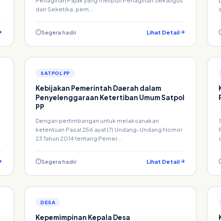
Penagihan Pajak yang meliputi Penagihan Sekaligus
dan Seketika, pem...
Segera hadir
Lihat Detail
SATPOL PP
Kebijakan Pemerintah Daerah dalam
Penyelenggaraan Ketertiban Umum Satpol
PP
Dengan pertimbangan untuk melaksanakan
ketentuan Pasal 256 ayat (7) Undang-Undang Nomor
23 Tahun 2014 tentang Pemer...
Segera hadir
Lihat Detail
DESA
Kepemimpinan Kepala Desa