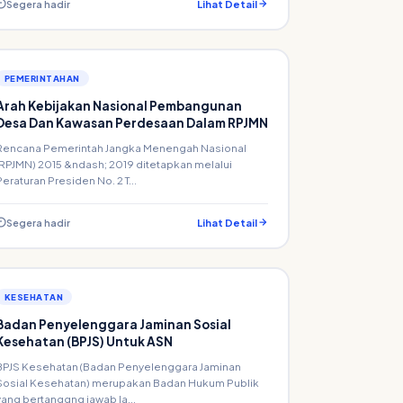
Segera hadir
Lihat Detail
PEMERINTAHAN
Arah Kebijakan Nasional Pembangunan
Desa Dan Kawasan Perdesaan Dalam RPJMN
Rencana Pemerintah Jangka Menengah Nasional
(RPJMN) 2015 &ndash; 2019 ditetapkan melalui
Peraturan Presiden No. 2 T...
Segera hadir
Lihat Detail
KESEHATAN
Badan Penyelenggara Jaminan Sosial
Kesehatan (BPJS) Untuk ASN
BPJS Kesehatan (Badan Penyelenggara Jaminan
Sosial Kesehatan) merupakan Badan Hukum Publik
yang bertanggng jawab la...