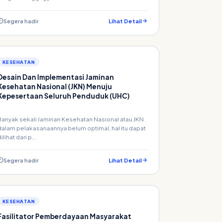
Segera hadir
Lihat Detail
KESEHATAN
Desain Dan Implementasi Jaminan
Kesehatan Nasional (JKN) Menuju
Kepesertaan Seluruh Penduduk (UHC)
Banyak sekali Jaminan Kesehatan Nasional atau JKN
dalam pelakasanaannya belum optimal, hal itu dapat
ilihat dari p...
Segera hadir
Lihat Detail
KESEHATAN
Fasilitator Pemberdayaan Masyarakat